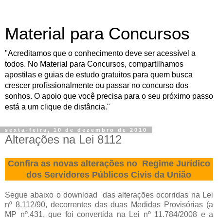
Material para Concursos
"Acreditamos que o conhecimento deve ser acessível a
todos. No Material para Concursos, compartilhamos
apostilas e guias de estudo gratuitos para quem busca
crescer profissionalmente ou passar no concurso dos
sonhos. O apoio que você precisa para o seu próximo passo
está a um clique de distância."
sexta-feira, 10 de dezembro de 2010
Alterações na Lei 8112
Confira
as novas alterações no
Reg
i
m
e
Juríd
i
co
dos S
e
rvidores P
ú
b
l
icos Civis da Uniã
o
Segue abaixo o download das alterações ocorridas na Lei
nº 8.112/90, decorrentes das duas Medidas Provisórias (a
MP nº.431, que foi convertida na Lei nº 11.784/2008 e a