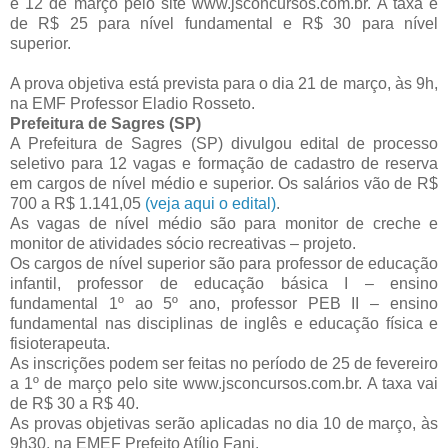
e 12 de março pelo site www.jsconcursos.com.br. A taxa é
de R$ 25 para nível fundamental e R$ 30 para nível
superior.
A prova objetiva está prevista para o dia 21 de março, às 9h,
na EMF Professor Eladio Rosseto.
Prefeitura de Sagres (SP)
A Prefeitura de Sagres (SP) divulgou edital de processo
seletivo para 12 vagas e formação de cadastro de reserva
em cargos de nível médio e superior. Os salários vão de R$
700 a R$ 1.141,05
(veja aqui o edital)
.
As vagas de nível médio são para monitor de creche e
monitor de atividades sócio recreativas – projeto.
Os cargos de nível superior são para professor de educação
infantil, professor de educação básica I – ensino
fundamental 1º ao 5º ano, professor PEB II – ensino
fundamental nas disciplinas de inglês e educação física e
fisioterapeuta.
As inscrições podem ser feitas no período de 25 de fevereiro
a 1º de março pelo site www.jsconcursos.com.br. A taxa vai
de R$ 30 a R$ 40.
As provas objetivas serão aplicadas no dia 10 de março, às
9h30, na EMEF Prefeito Atílio Fani.