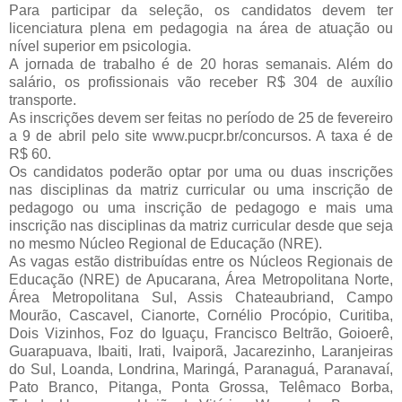
Para participar da seleção, os candidatos devem ter
licenciatura plena em pedagogia na área de atuação ou
nível superior em psicologia.
A jornada de trabalho é de 20 horas semanais. Além do
salário, os profissionais vão receber R$ 304 de auxílio
transporte.
As inscrições devem ser feitas no período de 25 de fevereiro
a 9 de abril pelo site www.pucpr.br/concursos. A taxa é de
R$ 60.
Os candidatos poderão optar por uma ou duas inscrições
nas disciplinas da matriz curricular ou uma inscrição de
pedagogo ou uma inscrição de pedagogo e mais uma
inscrição nas disciplinas da matriz curricular desde que seja
no mesmo Núcleo Regional de Educação (NRE).
As vagas estão distribuídas entre os Núcleos Regionais de
Educação (NRE) de Apucarana, Área Metropolitana Norte,
Área Metropolitana Sul, Assis Chateaubriand, Campo
Mourão, Cascavel, Cianorte, Cornélio Procópio, Curitiba,
Dois Vizinhos, Foz do Iguaçu, Francisco Beltrão, Goioerê,
Guarapuava, Ibaiti, Irati, Ivaiporã, Jacarezinho, Laranjeiras
do Sul, Loanda, Londrina, Maringá, Paranaguá, Paranavaí,
Pato Branco, Pitanga, Ponta Grossa, Telêmaco Borba,