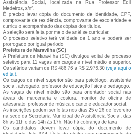
Assistência Social, localizada na Rua Professor Edil
Medeiros, s/nº.
É preciso levar cópia do documento de identidade, CPF,
comprovante de residência, comprovante de escolaridade e
currículo acompanhado das cópias dos títulos.
A seleção será feita por meio de análise curricular.
O processo seletivo terá validade de 1 ano e poderá ser
prorrogado por igual período.
Prefeitura de Maravilha (SC)
A Prefeitura de Maravilha (SC) divulgou edital de processo
seletivo para 11 vagas em cargos e nível médio e superior.
Os salários variam de R$ 486,76 a R$ 2.976,30
(veja aqui o
edital)
.
Os cargos de nível superior são para psicólogo, assistente
social, advogado, professor de educação física e pedagogo.
As vagas de nível médio são para orientador social nas
áreas de marcenaria e costura, monitor de oficina de
artesanato, professor de música e canto e educador social.
As inscrições podem ser feitas nos dias 25 e 26 de fevereiro
na sede da Secretaria Municipal de Assistência Social, das
8h às 11h e das 14h às 17h. Não há cobrança de taxa
Os candidatos devem levar cópia do documento de
identidade, foto 3X4, título de eleitor com comprovante de