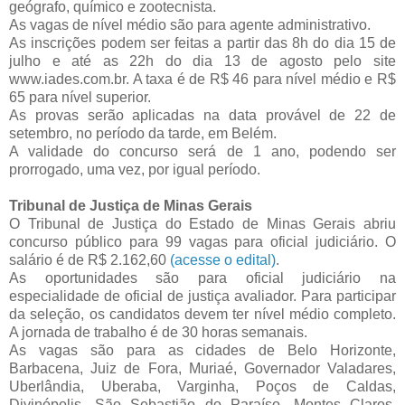
geógrafo, químico e zootecnista.
As vagas de nível médio são para agente administrativo.
As inscrições podem ser feitas a partir das 8h do dia 15 de
julho e até as 22h do dia 13 de agosto pelo site
www.iades.com.br. A taxa é de R$ 46 para nível médio e R$
65 para nível superior.
As provas serão aplicadas na data provável de 22 de
setembro, no período da tarde, em Belém.
A validade do concurso será de 1 ano, podendo ser
prorrogado, uma vez, por igual período.
Tribunal de Justiça de Minas Gerais
O Tribunal de Justiça do Estado de Minas Gerais abriu
concurso público para 99 vagas para oficial judiciário. O
salário é de R$ 2.162,60
(acesse o edital)
.
As oportunidades são para oficial judiciário na
especialidade de oficial de justiça avaliador. Para participar
da seleção, os candidatos devem ter nível médio completo.
A jornada de trabalho é de 30 horas semanais.
As vagas são para as cidades de Belo Horizonte,
Barbacena, Juiz de Fora, Muriaé, Governador Valadares,
Uberlândia, Uberaba, Varginha, Poços de Caldas,
Divinópolis, São Sebastião do Paraíso, Montes Claros,