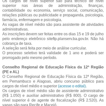
Os cargos de nível superior são para técnico de nível
superior nas áreas de administração, finanças,
contabilidade ou economia, serviço social, comunicação,
relações públicas ou publicidade e propaganda, psicologia,
farmácia, enfermagem e psicologia.
As vagas de nível médio são para assistente de atividades
administrativas.
As inscrições devem ser feitas entre os dias 15 e 19 de julho
pelo endereço eletrônico siteftp.planserv.ba.gov.br. Não há
cobrança de taxa.
A seleção será feita por meio de análise curricular.
O processo seletivo terá validade de 1 ano e poderá ser
prorrogado pelo mesmo período.
Conselho Regional de Educação Física da 12ª Região
(PE e AL)
O Conselho Regional de Educação Física da 12ª Região,
em Pernambuco e Alagoas, abriu concurso público para
cargos de nível médio e superior
(acesse o edital).
Os cargos de nível médio são de assistente administrativo
(R$ 1.050) e auxiliar administrativo (R$ 800). O cargo de
nível superior é de agente de fiscalização (R$ 2.520). As
vagas são para Recife e Maceió.