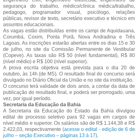
segurança do trabalho, médico/clínica médica/trabalho,
pedagogo, programador visual, psicólogo, relações
públicas, revisor de texto, secretário executivo e técnico em
assuntos educacionais.
As vagas estão distribuídas entre os campi de Aquidauana,
Corumbá, Coxim, Ponta Porã, Nova Andradina e Três
Lagoas. As inscrições estarão abertas entre os dias 15 e 30
de julho, no site da Comissão Permanente de Vestibular
(Copeve). As taxas são R$ 50 (nível fundamental), R$ 80
(nível médio) e R$ 100 (nível superior).
A prova escrita objetiva está prevista para o dia 20 de
outubro, às 14h (de MS). O resultado final do concurso será
divulgado no Diário Oficial da União e no site da instituição.
O concurso terá validade de dois anos, a contar da data de
publicação do resultado final, e poderá ser prorrogado, uma
vez, por igual período.
Secretaria da Educação da Bahia
A Secretaria da Educação do Estado da Bahia divulgou
edital de processo seletivo para 92 vagas em cargos de
nível médio e superior. Os salários são de R$ 1.144,38 e R$
2.422,03, respectivamente
(acesse o edital - edição de 6 de
julho – seção Executivo – páginas 13 à 17)
.