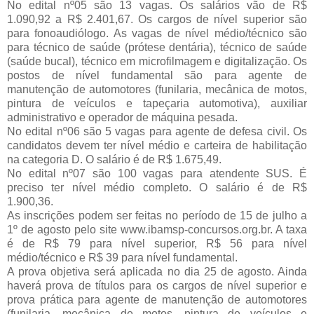
No edital nº05 são 13 vagas. Os salários vão de R$
1.090,92 a R$ 2.401,67. Os cargos de nível superior são
para fonoaudiólogo. As vagas de nível médio/técnico são
para técnico de saúde (prótese dentária), técnico de saúde
(saúde bucal), técnico em microfilmagem e digitalização. Os
postos de nível fundamental são para agente de
manutenção de automotores (funilaria, mecânica de motos,
pintura de veículos e tapeçaria automotiva), auxiliar
administrativo e operador de máquina pesada.
No edital nº06 são 5 vagas para agente de defesa civil. Os
candidatos devem ter nível médio e carteira de habilitação
na categoria D. O salário é de R$ 1.675,49.
No edital nº07 são 100 vagas para atendente SUS. É
preciso ter nível médio completo. O salário é de R$
1.900,36.
As inscrições podem ser feitas no período de 15 de julho a
1º de agosto pelo site www.ibamsp-concursos.org.br. A taxa
é de R$ 79 para nível superior, R$ 56 para nível
médio/técnico e R$ 39 para nível fundamental.
A prova objetiva será aplicada no dia 25 de agosto. Ainda
haverá prova de títulos para os cargos de nível superior e
prova prática para agente de manutenção de automotores
(funilaria, mecânica de motos, pintura de veículos e