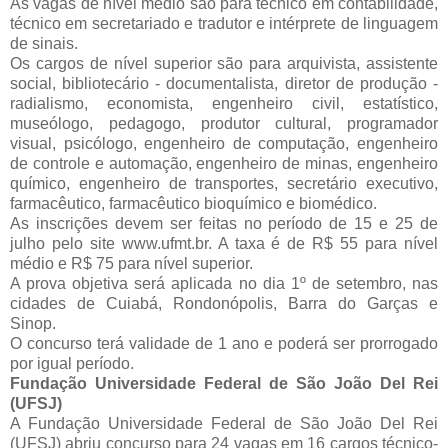
As vagas de nível médio são para técnico em contabilidade,
técnico em secretariado e tradutor e intérprete de linguagem
de sinais.
Os cargos de nível superior são para arquivista, assistente
social, bibliotecário - documentalista, diretor de produção -
radialismo, economista, engenheiro civil, estatístico,
museólogo, pedagogo, produtor cultural, programador
visual, psicólogo, engenheiro de computação, engenheiro
de controle e automação, engenheiro de minas, engenheiro
químico, engenheiro de transportes, secretário executivo,
farmacêutico, farmacêutico bioquímico e biomédico.
As inscrições devem ser feitas no período de 15 e 25 de
julho pelo site www.ufmt.br. A taxa é de R$ 55 para nível
médio e R$ 75 para nível superior.
A prova objetiva será aplicada no dia 1º de setembro, nas
cidades de Cuiabá, Rondonópolis, Barra do Garças e
Sinop.
O concurso terá validade de 1 ano e poderá ser prorrogado
por igual período.
Fundação Universidade Federal de São João Del Rei
(UFSJ)
A Fundação Universidade Federal de São João Del Rei
(UFSJ) abriu concurso para 24 vagas em 16 cargos técnico-