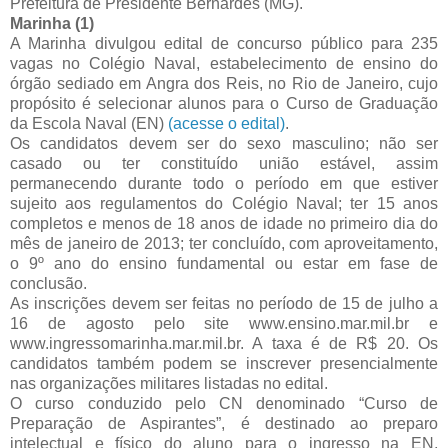
Prefeitura de Presidente Bernardes (MG).
Marinha
(1)
A Marinha divulgou edital de concurso público para 235
vagas no Colégio Naval, estabelecimento de ensino do
órgão sediado em Angra dos Reis, no Rio de Janeiro, cujo
propósito é selecionar alunos para o Curso de Graduação
da Escola Naval (EN)
(acesse o edital)
.
Os candidatos devem ser do sexo masculino; não ser
casado ou ter constituído união estável, assim
permanecendo durante todo o período em que estiver
sujeito aos regulamentos do Colégio Naval; ter 15 anos
completos e menos de 18 anos de idade no primeiro dia do
mês de janeiro de 2013; ter concluído, com aproveitamento,
o 9º ano do ensino fundamental ou estar em fase de
conclusão.
As inscrições devem ser feitas no período de 15 de julho a
16 de agosto pelo site www.ensino.mar.mil.br e
www.ingressomarinha.mar.mil.br. A taxa é de R$ 20. Os
candidatos também podem se inscrever presencialmente
nas organizações militares listadas no edital.
O curso conduzido pelo CN denominado “Curso de
Preparação de Aspirantes”, é destinado ao preparo
intelectual e físico do aluno para o ingresso na EN,