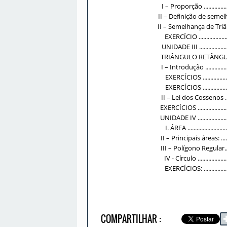
I – Proporção ........................
II – Definição de semelhança ......
II – Semelhança de Triângulos .....
EXERCÍCIO ..........................
UNIDADE III ..........................
TRIÂNGULO RETÂNGULO .............
I – Introdução .......................
EXERCÍCIOS .........................
EXERCÍCIOS .........................
II – Lei dos Cossenos ..............
EXERCÍCIOS ............................
UNIDADE IV ............................
I. ÁREA ..............................
II – Principais áreas: ..............
III – Polígono Regular..............
IV - Círculo .........................
EXERCÍCIOS: ........................
COMPARTILHAR :