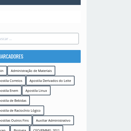
ARCADORES
in
Administração de Materiais
ostila Correios
Apostila Derivados do Leite
ostila Enem
Apostila Linux
ostila de Bebidas
ostila de Raciocínio Lógico
ostilas Outros Fins
Auxiliar Administrativo
cen.
Biologia
CFO/PMMG_2011