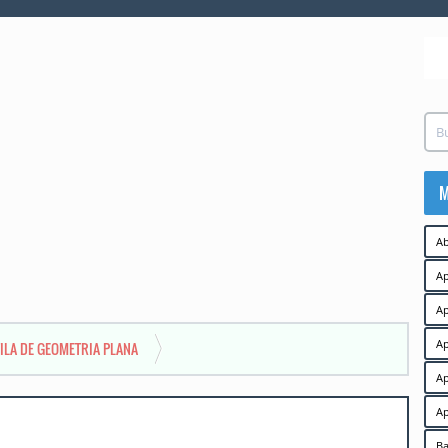
M
Ab
Ap
Ap
Ap
ILA DE GEOMETRIA PLANA
Ap
Ap
Ba