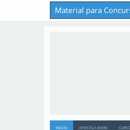
Material para Concur
INICIO
APOSTILA ENEM
CURS