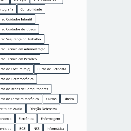
rtografia
Contabilidade
rso Cuidador Infantil
rso Cuidador de Idosos
rso Segurança no Trabalho
rso Técnico em Administração
rso Técnico em Petróleo
rso de Costureiro(a)
Curso de Eletricista
rso de Eletromecânica
rso de Redes de Computadores
rso de Torneiro Mecânico
Cursos
Direito
reito em Audio
Direção Defensiva
conomia
Eletrônica
Enfermagem
ercicios
IBGE
INSS
Informática