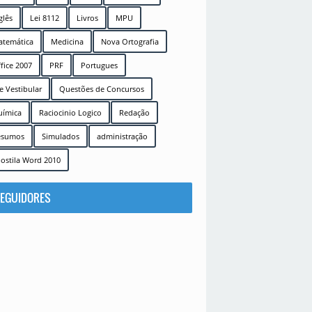
glês
Lei 8112
Livros
MPU
temática
Medicina
Nova Ortografia
fice 2007
PRF
Portugues
e Vestibular
Questões de Concursos
uímica
Raciocinio Logico
Redação
esumos
Simulados
administração
ostila Word 2010
EGUIDORES