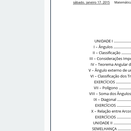
Manoel
sábado, janeiro 17, 2015
Matemátic
UNIDADE I ...........................
I – Ângulos ...........................
II – Classificação ...................
III – Considerações Importantes ....
IV – Teorema Angular de Tales .....
V – Ângulo externo de um Triângulo 
VI – Classificação dos Triângulos .
EXERCÍCIOS ..........................
VII – Polígono .......................
VIII – Soma dos Ângulos de um Pol
IX – Diagonal ........................
EXERCÍCIOS .........................
X – Relação entre Arcos e Ângulos
EXERCÍCIOS .........................
UNIDADE II ............................
SEMELHANÇA ...........................