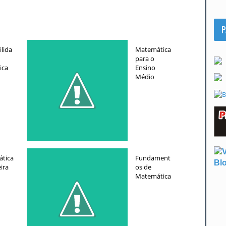
P
lida
Matemática
para o
ica
Ensino
Médio
tica
Fundament
ira
os de
Matemática