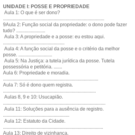
UNIDADE I: POSSE E PROPRIEDADE
Aula 1: O que é ser dono?
....................................................................................
9Aula 2: Função social da propriedade: o dono pode fazer
tudo? ........................
Aula 3: A propriedade e a posse: eu estou aqui.
...................................................
Aula 4: A função social da posse e o critério da melhor
posse. ............................
Aula 5: Na Justiça: a tutela jurídica da posse. Tutela
possessória e petitória. .......
Aula 6: Propriedade e moradia.
...............................................................................
Aula 7: Só é dono quem registra.
.............................................................................
Aulas 8, 9 e 10: Usucapião.
.....................................................................................
Aula 11: Soluções para a ausência de registro.
.......................................................
Aula 12: Estatuto da Cidade.
...................................................................................
Aula 13: Direito de vizinhança.