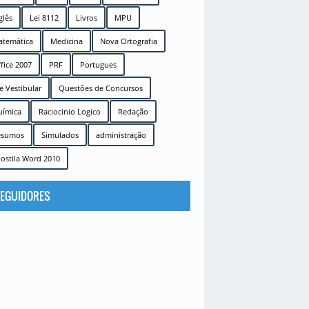
glês
Lei 8112
Livros
MPU
temática
Medicina
Nova Ortografia
fice 2007
PRF
Portugues
e Vestibular
Questões de Concursos
uímica
Raciocinio Logico
Redação
esumos
Simulados
administração
ostila Word 2010
EGUIDORES