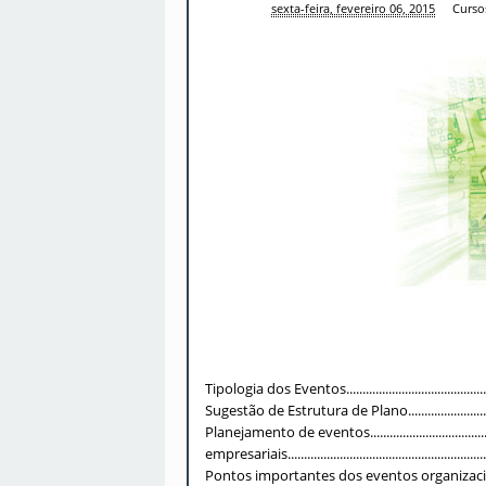
Manoel
sexta-feira, fevereiro 06, 2015
Curso
Tipologia dos Eventos....................................................
Sugestão de Estrutura de Plano......................................
Planejamento de eventos........................................
empresariais...............................................................
Pontos importantes dos eventos organizacionais.............