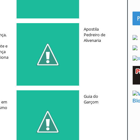
P
Apostila
nça,
Pedreiro de
Alvenaria
te e
nça
iona
Guia do
o em
Garçom
ismo