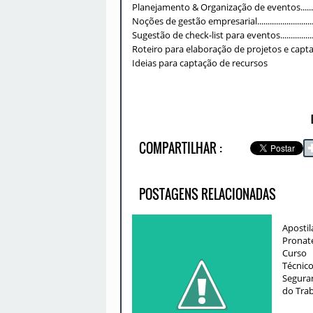
Planejamento & Organização de eventos.........................
Noções de gestão empresarial........................................
Sugestão de check-list para eventos................................
Roteiro para elaboração de projetos e captação de recur
Ideias para captação de recursos
COMPARTILHAR :
POSTAGENS RELACIONADAS
Apostil
Pronate
Curso
Técnic
Segura
do Tra