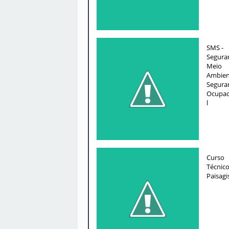
SMS -
Segura
Meio
Ambien
Segura
Ocupac
l
Curso
Técnic
Paisag