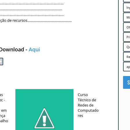
......................................................
In
..........................................................
.........................................................
Ma
sos...................................................
Of
Pr
Q
Download -
Aqui
R
✚
ap
S
as
Curso
c -
Técnico de
Redes de
o em
Computado
nça
res
balho