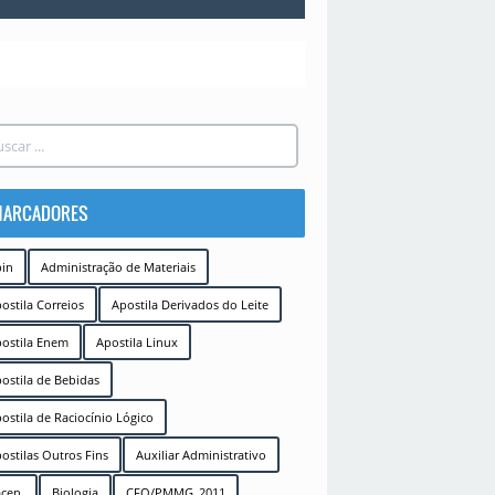
ARCADORES
in
Administração de Materiais
ostila Correios
Apostila Derivados do Leite
ostila Enem
Apostila Linux
ostila de Bebidas
ostila de Raciocínio Lógico
ostilas Outros Fins
Auxiliar Administrativo
cen.
Biologia
CFO/PMMG_2011