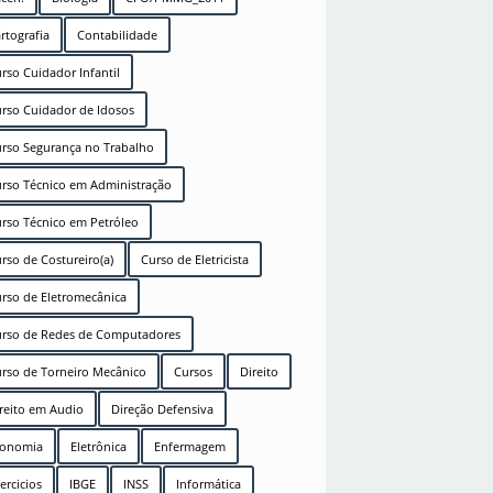
rtografia
Contabilidade
rso Cuidador Infantil
rso Cuidador de Idosos
rso Segurança no Trabalho
rso Técnico em Administração
rso Técnico em Petróleo
rso de Costureiro(a)
Curso de Eletricista
rso de Eletromecânica
rso de Redes de Computadores
rso de Torneiro Mecânico
Cursos
Direito
reito em Audio
Direção Defensiva
conomia
Eletrônica
Enfermagem
ercicios
IBGE
INSS
Informática