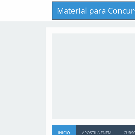
Material para Concur
INICIO
APOSTILA ENEM
CURS